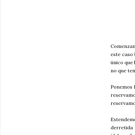
Comenzamos
este caso 
único que 
no que ten
Ponemos l
reservamos
reservamo
Extendemos
derretida