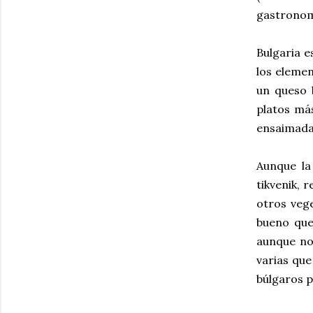
gastronomí
Bulgaria e
los elemen
un queso b
platos más
ensaimada 
Aunque la
tikvenik, 
otros vege
bueno que 
aunque no 
varias que
búlgaros p