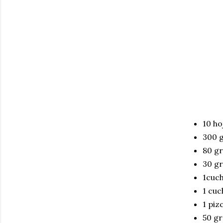
10 ho
300 g
80 g
30 g
1cuch
1 cuc
1 piz
50 g