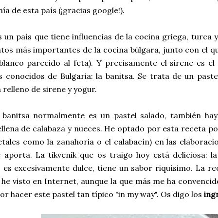
a de esta país (¡gracias google!).
s un país que tiene influencias de la cocina griega, turca 
tos más importantes de la cocina búlgara, junto con el q
lanco parecido al feta). Y precisamente el sirene es el
 conocidos de Bulgaria: la banitsa. Se trata de un past
relleno de sirene y yogur.
 banitsa normalmente es un pastel salado, también hay
rellena de calabaza y nueces. He optado por esta receta p
tales como la zanahoria o el calabacín) en las elaboraci
aporta. La tikvenik que os traigo hoy está deliciosa: la
es excesivamente dulce, tiene un sabor riquísimo. La re
 he visto en Internet, aunque la que más me ha convencid
or hacer este pastel tan típico "in my way". Os digo los
ing