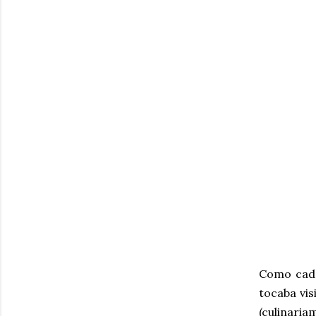
Como cada
tocaba vis
(culinaria