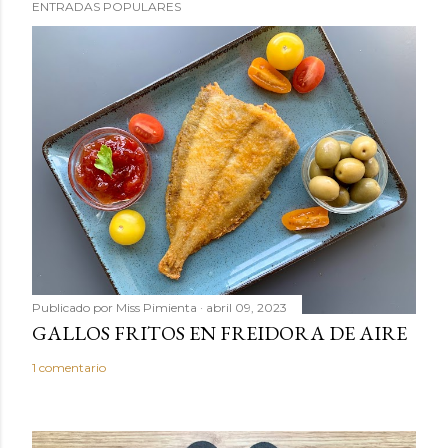
ENTRADAS POPULARES
a
r
u
n
c
o
m
e
n
t
a
r
Publicado por
Miss Pimienta
abril 09, 2023
i
GALLOS FRITOS EN FREIDORA DE AIRE
o
1 comentario