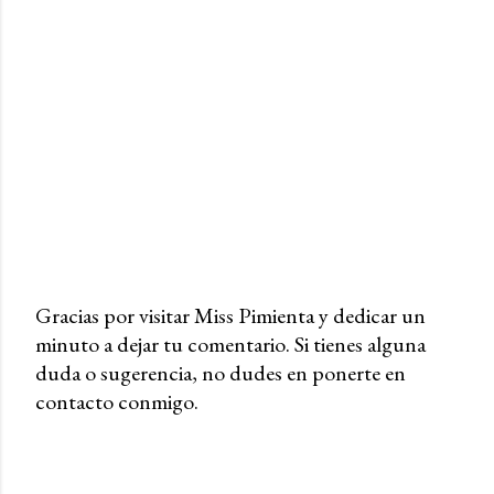
Gracias por visitar Miss Pimienta y dedicar un
minuto a dejar tu comentario. Si tienes alguna
P
duda o sugerencia, no dudes en ponerte en
u
contacto conmigo.
b
l
i
c