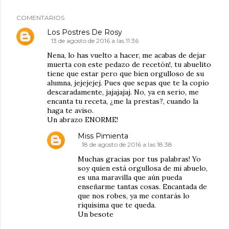
COMENTARIOS
Los Postres De Rosy
13 de agosto de 2016 a las 11:36
Nena, lo has vuelto a hacer, me acabas de dejar
muerta con este pedazo de recetón!, tu abuelito
tiene que estar pero que bien orgulloso de su
alumna, jejejejej. Pues que sepas que te la copio
descaradamente, jajajajaj. No, ya en serio, me
encanta tu receta, ¿me la prestas?, cuando la
haga te aviso.
Un abrazo ENORME!
Miss Pimienta
18 de agosto de 2016 a las 18:38
Muchas gracias por tus palabras! Yo
soy quien está orgullosa de mi abuelo,
es una maravilla que aún pueda
enseñarme tantas cosas. Encantada de
que nos robes, ya me contarás lo
riquísima que te queda.
Un besote