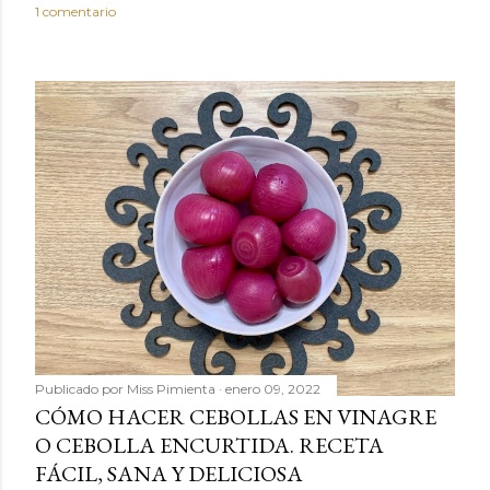
o
1 comentario
Publicado por
Miss Pimienta
enero 09, 2022
CÓMO HACER CEBOLLAS EN VINAGRE
O CEBOLLA ENCURTIDA. RECETA
FÁCIL, SANA Y DELICIOSA