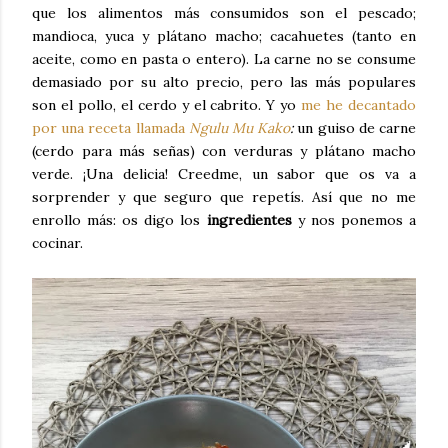
que los alimentos más consumidos son el pescado;
mandioca, yuca y plátano macho; cacahuetes (tanto en
aceite, como en pasta o entero). La carne no se consume
demasiado por su alto precio, pero las más populares
son el pollo, el cerdo y el cabrito. Y yo
me he decantado
por una receta llamada
Ngulu Mu Kako
:
un guiso
de carne
(cerdo para más señas) con verduras y plátano macho
verde. ¡Una delicia! Creedme, un sabor que os va a
sorprender y que seguro que repetís. Así que no me
enrollo más: os digo los
ingredientes
y nos ponemos a
cocinar.