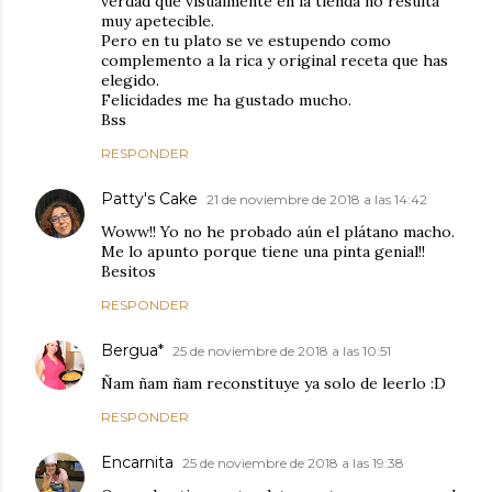
verdad que visualmente en la tienda no resulta
muy apetecible.
Pero en tu plato se ve estupendo como
complemento a la rica y original receta que has
elegido.
Felicidades me ha gustado mucho.
Bss
RESPONDER
Patty's Cake
21 de noviembre de 2018 a las 14:42
Woww!! Yo no he probado aún el plátano macho.
Me lo apunto porque tiene una pinta genial!!
Besitos
RESPONDER
Bergua*
25 de noviembre de 2018 a las 10:51
Ñam ñam ñam reconstituye ya solo de leerlo :D
RESPONDER
Encarnita
25 de noviembre de 2018 a las 19:38