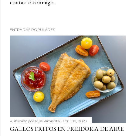
contacto conmigo.
b
l
i
c
ENTRADAS POPULARES
a
r
u
n
c
o
m
e
n
t
a
r
Publicado por
Miss Pimienta
abril 09, 2023
i
GALLOS FRITOS EN FREIDORA DE AIRE