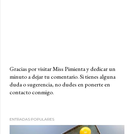
Gracias por visitar Miss Pimienta y dedicar un
minuto a dejar tu comentario. Si tienes alguna
P
duda o sugerencia, no dudes en ponerte en
u
contacto conmigo.
b
l
i
c
ENTRADAS POPULARES
a
r