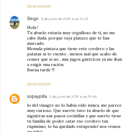
RESPONDER
Bego
3 de junio de 2019 a las 14:29
Hola !
Tu abuelo estaría muy orgulloso de ti, no me
cabe duda, porque vaya platazo que te has
marcado.
Menuda pintaza que tiene este cordero y las
patatas ni te cuento , menos mal que acabo de
comer que si no , mis jugos gástricos ya me iban
a exigir una ración.
Buena tarde !!!
RESPONDER
sopaypilla
3 de junio de 2019 a las 19:46
lo del vinagre no lo había oído nunca, me parece
muy curioso. Que suerte tuvo tu abuelo de que
siguieras sus pasos cocinillas y que suerte tiene
tu familia de poder catar ese cordero tan
riquísimo, te ha quedado estupendo! nos vemos
en julio!