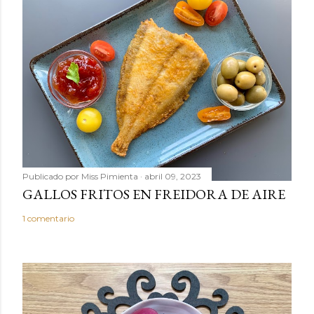
u
n
c
o
m
e
n
t
a
r
Publicado por
Miss Pimienta
abril 09, 2023
i
GALLOS FRITOS EN FREIDORA DE AIRE
o
1 comentario