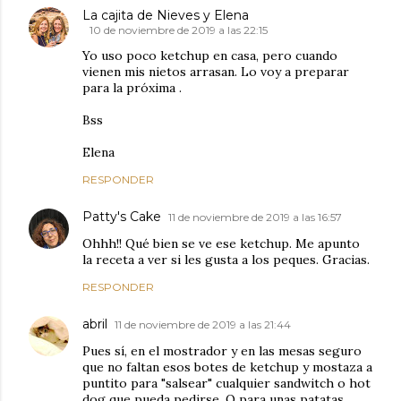
La cajita de Nieves y Elena
10 de noviembre de 2019 a las 22:15
Yo uso poco ketchup en casa, pero cuando
vienen mis nietos arrasan. Lo voy a preparar
para la próxima .
Bss
Elena
RESPONDER
Patty's Cake
11 de noviembre de 2019 a las 16:57
Ohhh!! Qué bien se ve ese ketchup. Me apunto
la receta a ver si les gusta a los peques. Gracias.
RESPONDER
abril
11 de noviembre de 2019 a las 21:44
Pues sí, en el mostrador y en las mesas seguro
que no faltan esos botes de ketchup y mostaza a
puntito para "salsear" cualquier sandwitch o hot
dog que pueda pedirse. O para unas patatas