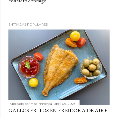
contacto conmigo.
b
l
i
c
ENTRADAS POPULARES
a
r
u
n
c
o
m
e
n
t
a
r
Publicado por
Miss Pimienta
abril 09, 2023
i
GALLOS FRITOS EN FREIDORA DE AIRE
o