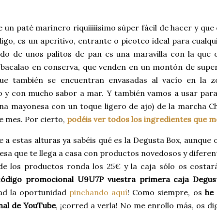
e un paté marinero riquiiiiisimo súper fácil de hacer y que
go, es un aperitivo, entrante o picoteo ideal para cualqu
o de unos palitos de pan es una maravilla con la que o
 bacalao en conserva, que venden en un montón de supe
que también se encuentran envasadas al vacío en la z
 y con mucho sabor a mar. Y también vamos a usar para l
na mayonesa con un toque ligero de ajo) de la marcha Ch
e mes. Por cierto,
podéis ver todos los ingredientes que me
 a estas alturas ya sabéis qué es la Degusta Box, aunque o
esa que te llega a casa con productos novedosos y diferen
 los productos ronda los 25€ y la caja sólo os costará 
código promocional U9U7P vuestra primera caja Degus
ad la oportunidad
pinchando aquí
!
Como siempre, os
he 
anal de YouTube
, ¡corred a verla! No me enrollo más, os di