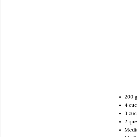
200 
4 cuc
3 cuc
2 que
Media