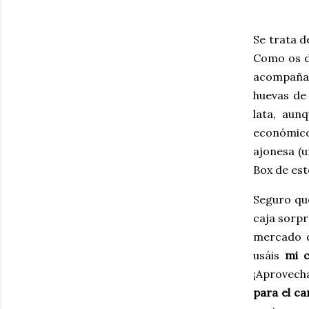
Se trata d
Como os di
acompañad
huevas de
lata, aun
económico
ajonesa (u
Box de est
Seguro que
caja sorpr
mercado de
usáis
mi 
¡Aprovech
para el c