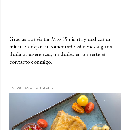
Gracias por visitar Miss Pimienta y dedicar un
minuto a dejar tu comentario. Si tienes alguna
P
duda o sugerencia, no dudes en ponerte en
u
contacto conmigo.
b
l
i
c
ENTRADAS POPULARES
a
r
u
n
c
o