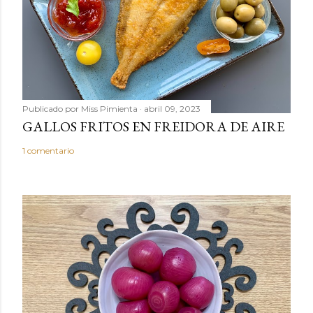
m
e
n
t
a
r
Publicado por
Miss Pimienta
abril 09, 2023
i
GALLOS FRITOS EN FREIDORA DE AIRE
o
1 comentario