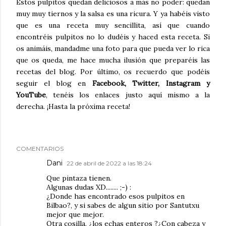
Estos pulpitos quedan deliciosos a más no poder: quedan
muy muy tiernos y la salsa es una ricura. Y ya habéis visto
que es una receta muy sencillita, así que cuando
encontréis pulpitos no lo dudéis y haced esta receta. Si
os animáis, mandadme una foto para que pueda ver lo rica
que os queda, me hace mucha ilusión que preparéis las
recetas del blog. Por último, os recuerdo que podéis
seguir el blog en
Facebook, Twitter, Instagram y
YouTube
, tenéis los enlaces justo aquí mismo a la
derecha. ¡Hasta la próxima receta!
COMENTARIOS
Dani
22 de abril de 2022 a las 18:24
Que pintaza tienen.
Algunas dudas XD........ ;-) :
¿Donde has encontrado esos pulpitos en
Bilbao?, y si sabes de algun sitio por Santutxu
mejor que mejor.
Otra cosilla, ¿los echas enteros ?¿Con cabeza y