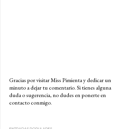
Gracias por visitar Miss Pimienta y dedicar un
minuto a dejar tu comentario. Si tienes alguna
P
duda o sugerencia, no dudes en ponerte en
u
contacto conmigo.
b
l
i
c
ENTRADAS POPULARES