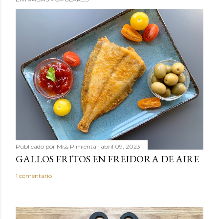
a
r
u
n
c
o
m
e
n
t
a
r
Publicado por
Miss Pimienta
abril 09, 2023
i
GALLOS FRITOS EN FREIDORA DE AIRE
o
1 comentario