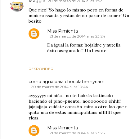
Maggie
20 de marzo de 2014 a las 9:52
Que rico! Yo hago lo mismo pero en forma de
minicroissants y estan de no parar de comer! Un
besito
Miss Pimienta
21 de marzo de 2014 a las 23:24
Da igual la forma: hojaldre y nutella
éxito asegurado!!! Un besote
RESPONDER
como agua para chocolate-myriam
20 de marzo de 2014 a las 10:44
ayyyyyyy mi niña... no te habrás lastimado
haciendo el pino-puente.. noooooooo ehhh!!
jajajajjaja. cuidate corasón .mira a otro lao que t
quito una de estas mininapolitans ufffffff que
ricas.
Miss Pimienta
21 de marzo de 2014 a las 23:25