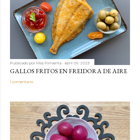
c
o
m
e
n
t
a
r
Publicado por
Miss Pimienta
abril 09, 2023
i
GALLOS FRITOS EN FREIDORA DE AIRE
o
1 comentario