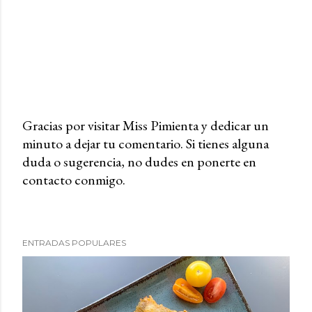
Gracias por visitar Miss Pimienta y dedicar un
minuto a dejar tu comentario. Si tienes alguna
P
duda o sugerencia, no dudes en ponerte en
u
contacto conmigo.
b
l
i
c
ENTRADAS POPULARES
a
r
u
n