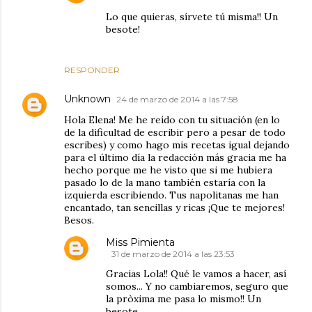
Lo que quieras, sírvete tú misma!! Un
besote!
RESPONDER
Unknown
24 de marzo de 2014 a las 7:58
Hola Elena! Me he reído con tu situación (en lo
de la dificultad de escribir pero a pesar de todo
escribes) y como hago mis recetas igual dejando
para el último día la redacción más gracia me ha
hecho porque me he visto que si me hubiera
pasado lo de la mano también estaría con la
izquierda escribiendo. Tus napolitanas me han
encantado, tan sencillas y ricas ¡Que te mejores!
Besos.
Miss Pimienta
31 de marzo de 2014 a las 23:53
Gracias Lola!! Qué le vamos a hacer, así
somos... Y no cambiaremos, seguro que
la pròxima me pasa lo mismo!! Un
besote