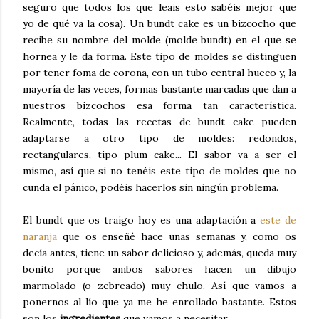
seguro que todos los que leais esto sabéis mejor que
yo de qué va la cosa). Un bundt cake es un bizcocho que
recibe su nombre del molde (molde bundt) en el que se
hornea y le da forma. Este tipo de moldes se distinguen
por tener foma de corona, con un tubo central hueco y, la
mayoría de las veces, formas bastante marcadas que dan a
nuestros bizcochos esa forma tan característica.
Realmente, todas las recetas de bundt cake pueden
adaptarse a otro tipo de moldes: redondos,
rectangulares, tipo plum cake... El sabor va a ser el
mismo, así que si no tenéis este tipo de moldes que no
cunda el pánico, podéis hacerlos sin ningún problema.
El bundt que os traigo hoy es una adaptación a
este de
naranja
que os enseñé hace unas semanas y, como os
decía antes, tiene un sabor delicioso y, además, queda muy
bonito porque ambos sabores hacen un dibujo
marmolado (o zebreado) muy chulo. Así que vamos a
ponernos al lío que ya me he enrollado bastante. Estos
son los
ingredientes
que vamos a necesitar.