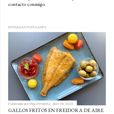
contacto conmigo.
b
l
i
c
ENTRADAS POPULARES
a
r
u
n
c
o
m
e
n
t
a
r
Publicado por
Miss Pimienta
abril 09, 2023
i
GALLOS FRITOS EN FREIDORA DE AIRE