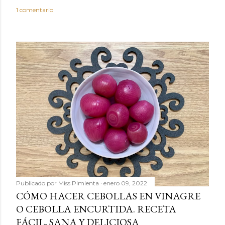
o
1 comentario
Publicado por
Miss Pimienta
enero 09, 2022
CÓMO HACER CEBOLLAS EN VINAGRE
O CEBOLLA ENCURTIDA. RECETA
FÁCIL, SANA Y DELICIOSA