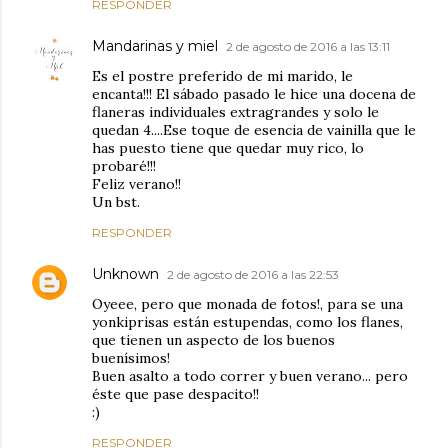
RESPONDER
Mandarinas y miel
2 de agosto de 2016 a las 13:11
Es el postre preferido de mi marido, le
encanta!!! El sábado pasado le hice una docena de
flaneras individuales extragrandes y solo le
quedan 4....Ese toque de esencia de vainilla que le
has puesto tiene que quedar muy rico, lo
probaré!!!
Feliz verano!!
Un bst.
RESPONDER
Unknown
2 de agosto de 2016 a las 22:53
Oyeee, pero que monada de fotos!, para se una
yonkiprisas están estupendas, como los flanes,
que tienen un aspecto de los buenos
buenísimos!
Buen asalto a todo correr y buen verano... pero
éste que pase despacito!!
:)
RESPONDER