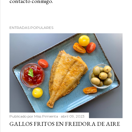
contacto conmigo.
b
l
i
c
ENTRADAS POPULARES
a
r
u
n
c
o
m
e
n
t
a
r
Publicado por
Miss Pimienta
abril 09, 2023
i
GALLOS FRITOS EN FREIDORA DE AIRE
o