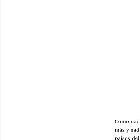
Como cada
más y nad
países de