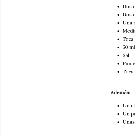
Dos 
Dos c
Una c
Medi
Tres
50 ml
Sal
Pimi
Tres 
Además:
Un ch
Un p
Unas 