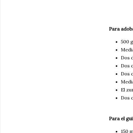
Para adoba
500 
Media
Dos d
Dos 
Dos c
Medi
El z
Dos 
Para el gui
150 m