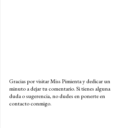
Gracias por visitar Miss Pimienta y dedicar un
minuto a dejar tu comentario. Si tienes alguna
P
duda o sugerencia, no dudes en ponerte en
u
contacto conmigo.
b
l
i
c