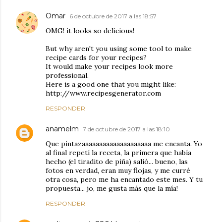
Omar
6 de octubre de 2017 a las 18:57
OMG! it looks so delicious!
But why aren't you using some tool to make
recipe cards for your recipes?
It would make your recipes look more
professional.
Here is a good one that you might like:
http://www.recipesgenerator.com
RESPONDER
anamelm
7 de octubre de 2017 a las 18:10
Que pintazaaaaaaaaaaaaaaaaaaaa me encanta. Yo
al final repetí la receta, la primera que había
hecho (el tiradito de piña) salió... bueno, las
fotos en verdad, eran muy flojas, y me curré
otra cosa, pero me ha encantado este mes. Y tu
propuesta... jo, me gusta más que la mía!
RESPONDER