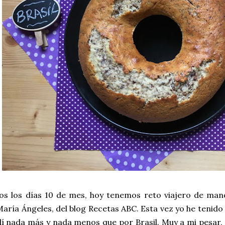
s los días 10 de mes, hoy tenemos reto viajero de man
aría Ángeles, del blog Recetas ABC. Esta vez yo he tenido
í nada más y nada menos que por Brasil. Muy a mi pesar,