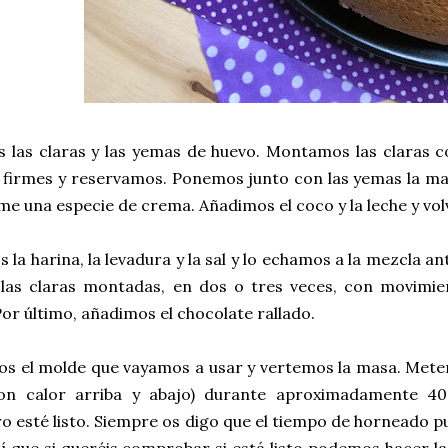
las claras y las yemas de huevo. Montamos las claras co
 firmes y reservamos. Ponemos junto con las yemas la man
me una especie de crema. Añadimos el coco y la leche y vol
la harina, la levadura y la sal y lo echamos a la mezcla 
las claras montadas, en dos o tres veces, con movimie
Por último, añadimos el chocolate rallado.
s el molde que vayamos a usar y vertemos la masa. Metem
on calor arriba y abajo) durante aproximadamente 40
o esté listo. Siempre os digo que el tiempo de horneado p
sí que si queréis comprobar si está listo podemos hacer la