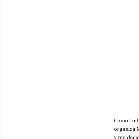
Como todo
organiza M
y me decid