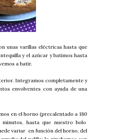
n unas varillas eléctricas hasta que
tequilla y el azúcar y batimos hasta
vemos a batir.
anterior. Integramos completamente y
ntos envolventes con ayuda de una
os en el horno (precalentado a 180
 minutos, hasta que nuestro bolo
uede variar en función del horno, del
 pruebe del palillo: lo pinchamos con