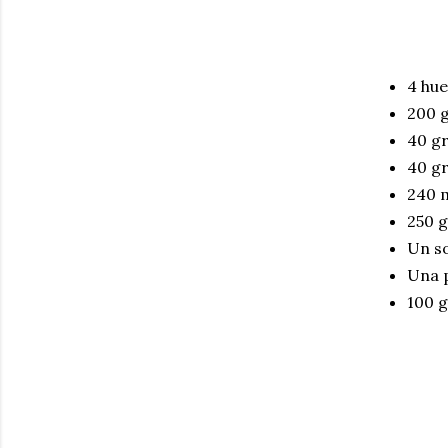
4 hu
200 
40 g
40 g
240 m
250 
Un so
Una p
100 g