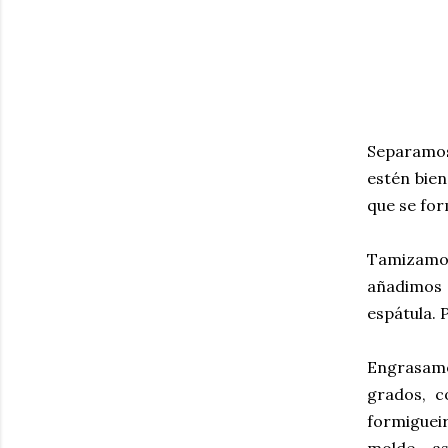
Separamos 
estén bien
que se for
Tamizamos 
añadimos 
espátula. 
Engrasamo
grados, c
formigueir
molde... a