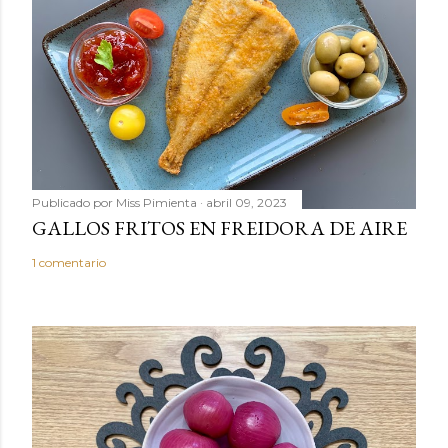
c
o
m
e
n
t
a
r
Publicado por
Miss Pimienta
abril 09, 2023
i
GALLOS FRITOS EN FREIDORA DE AIRE
o
1 comentario