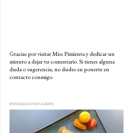
Gracias por visitar Miss Pimienta y dedicar un
minuto a dejar tu comentario. Si tienes alguna
P
duda o sugerencia, no dudes en ponerte en
u
contacto conmigo.
b
l
i
c
ENTRADAS POPULARES
a
r
u
n