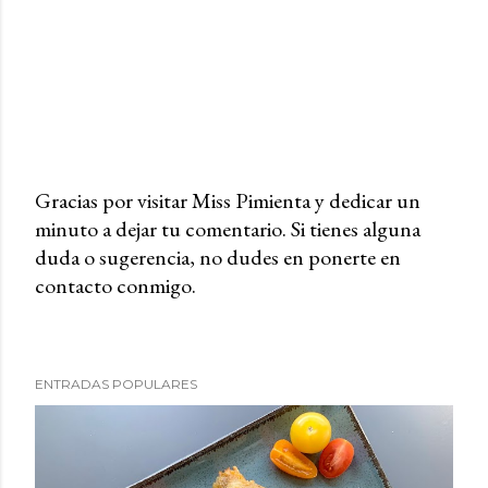
Gracias por visitar Miss Pimienta y dedicar un
minuto a dejar tu comentario. Si tienes alguna
P
duda o sugerencia, no dudes en ponerte en
u
contacto conmigo.
b
l
i
c
ENTRADAS POPULARES
a
r
u
n