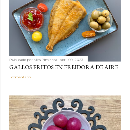
c
o
m
e
n
t
a
r
Publicado por
Miss Pimienta
abril 09, 2023
i
GALLOS FRITOS EN FREIDORA DE AIRE
o
1 comentario