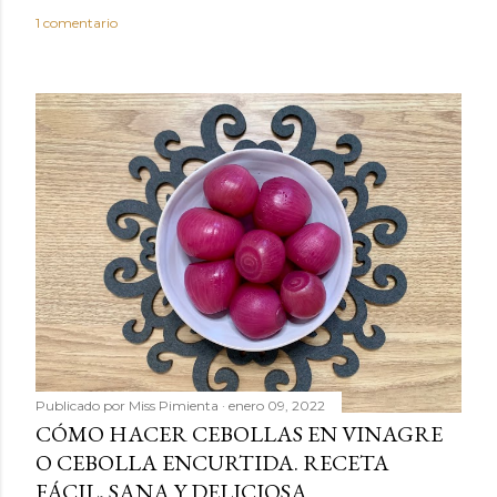
o
1 comentario
Publicado por
Miss Pimienta
enero 09, 2022
CÓMO HACER CEBOLLAS EN VINAGRE
O CEBOLLA ENCURTIDA. RECETA
FÁCIL, SANA Y DELICIOSA