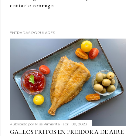
contacto conmigo.
b
l
i
c
ENTRADAS POPULARES
a
r
u
n
c
o
m
e
n
t
a
r
Publicado por
Miss Pimienta
abril 09, 2023
i
GALLOS FRITOS EN FREIDORA DE AIRE