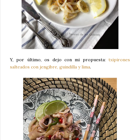
Y, por último, os dejo con mi propuesta:
txipirones
salteados con jengibre, guindilla y lima
.