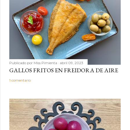
n
c
o
m
e
n
t
a
r
Publicado por
Miss Pimienta
abril 09, 2023
i
GALLOS FRITOS EN FREIDORA DE AIRE
o
1 comentario