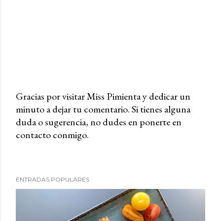
Gracias por visitar Miss Pimienta y dedicar un
minuto a dejar tu comentario. Si tienes alguna
P
duda o sugerencia, no dudes en ponerte en
u
contacto conmigo.
b
l
i
c
ENTRADAS POPULARES
a
r
u