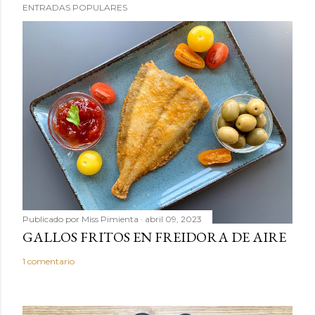
ENTRADAS POPULARES
a
r
u
n
c
o
m
e
n
t
a
r
Publicado por
Miss Pimienta
abril 09, 2023
i
GALLOS FRITOS EN FREIDORA DE AIRE
o
1 comentario