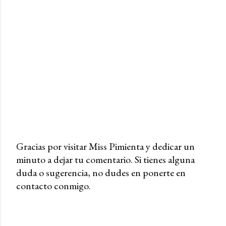
Gracias por visitar Miss Pimienta y dedicar un
minuto a dejar tu comentario. Si tienes alguna
P
duda o sugerencia, no dudes en ponerte en
u
contacto conmigo.
b
l
i
c