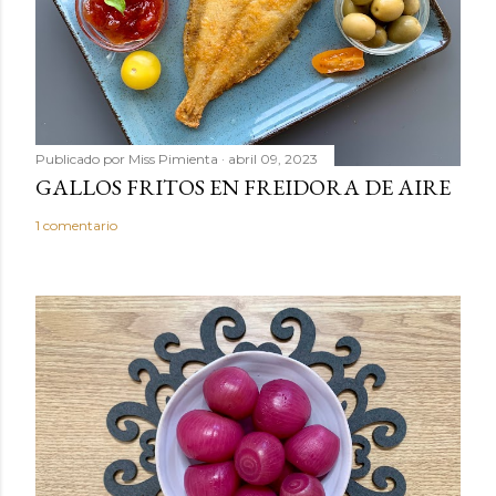
m
e
n
t
a
r
Publicado por
Miss Pimienta
abril 09, 2023
i
GALLOS FRITOS EN FREIDORA DE AIRE
o
1 comentario