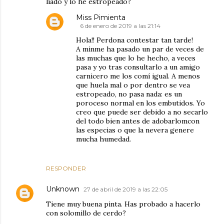
liado y lo he estropeado?
Miss Pimienta
6 de enero de 2019 a las 21:14
Hola!! Perdona contestar tan tarde!
A minme ha pasado un par de veces de
las muchas que lo he hecho, a veces
pasa y yo tras consultarlo a un amigo
carnicero me los comí igual. A menos
que huela mal o por dentro se vea
estropeado, no pasa nada: es un
poroceso normal en los embutidos. Yo
creo que puede ser debido a no secarlo
del todo bien antes de adobarlomcon
las especias o que la nevera genere
mucha humedad.
RESPONDER
Unknown
27 de abril de 2019 a las 22:05
Tiene muy buena pinta. Has probado a hacerlo
con solomillo de cerdo?