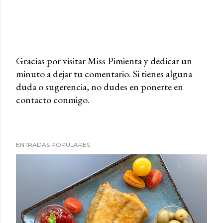
Gracias por visitar Miss Pimienta y dedicar un
minuto a dejar tu comentario. Si tienes alguna
P
duda o sugerencia, no dudes en ponerte en
u
contacto conmigo.
b
l
i
c
ENTRADAS POPULARES
a
r
u
n
c
o