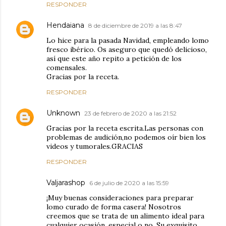
RESPONDER
Hendaiana
8 de diciembre de 2019 a las 8:47
Lo hice para la pasada Navidad, empleando lomo
fresco ibérico. Os aseguro que quedó delicioso,
así que este año repito a petición de los
comensales.
Gracias por la receta.
RESPONDER
Unknown
23 de febrero de 2020 a las 21:52
Gracias por la receta escrita.Las personas con
problemas de audición,no podemos oír bien los
videos y tumorales.GRACIAS
RESPONDER
Valjarashop
6 de julio de 2020 a las 15:59
¡Muy buenas consideraciones para preparar
lomo curado de forma casera! Nosotros
creemos que se trata de un alimento ideal para
cualquier ocasión, especial o no. Su exquisito