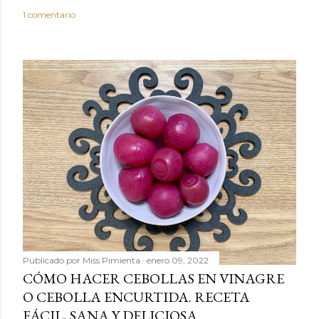
o
1 comentario
Publicado por
Miss Pimienta
enero 09, 2022
CÓMO HACER CEBOLLAS EN VINAGRE
O CEBOLLA ENCURTIDA. RECETA
FÁCIL, SANA Y DELICIOSA