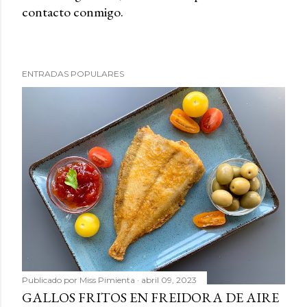
contacto conmigo.
b
l
i
c
ENTRADAS POPULARES
a
r
u
n
c
o
m
e
n
t
a
r
Publicado por
Miss Pimienta
abril 09, 2023
i
GALLOS FRITOS EN FREIDORA DE AIRE