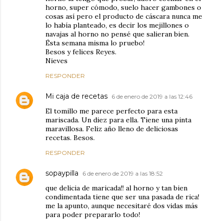
horno, super cómodo, suelo hacer gambones o
cosas así pero el producto de cáscara nunca me
lo había planteado, es decir los mejillones o
navajas al horno no pensé que salieran bien.
Ésta semana misma lo pruebo!
Besos y felices Reyes.
Nieves
RESPONDER
Mi caja de recetas
6 de enero de 2019 a las 12:46
El tomillo me parece perfecto para esta
mariscada. Un diez para ella. Tiene una pinta
maravillosa. Feliz año lleno de deliciosas
recetas. Besos.
RESPONDER
sopaypilla
6 de enero de 2019 a las 18:52
que delicia de maricada!! al horno y tan bien
condimentada tiene que ser una pasada de rica!
me la apunto, aunque necesitaré dos vidas más
para poder prepararlo todo!