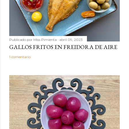
m
e
n
t
a
r
Publicado por
Miss Pimienta
abril 09, 2023
i
GALLOS FRITOS EN FREIDORA DE AIRE
o
1 comentario