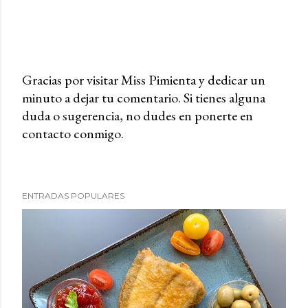
Gracias por visitar Miss Pimienta y dedicar un
minuto a dejar tu comentario. Si tienes alguna
P
duda o sugerencia, no dudes en ponerte en
u
contacto conmigo.
b
l
i
c
ENTRADAS POPULARES
a
r
u
n
c
o