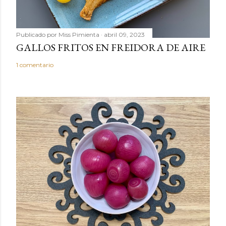
t
a
r
Publicado por
Miss Pimienta
abril 09, 2023
i
GALLOS FRITOS EN FREIDORA DE AIRE
o
1 comentario