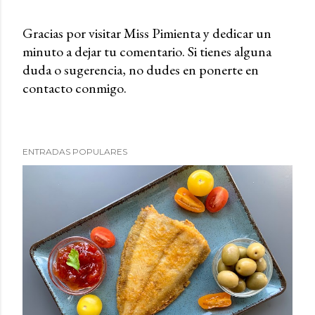
Gracias por visitar Miss Pimienta y dedicar un
minuto a dejar tu comentario. Si tienes alguna
P
duda o sugerencia, no dudes en ponerte en
u
contacto conmigo.
b
l
i
c
ENTRADAS POPULARES
a
r
u
n
c
o
m
e
n