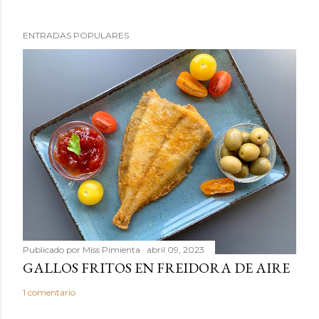
i
c
ENTRADAS POPULARES
a
r
u
n
c
o
m
e
n
t
a
r
Publicado por
Miss Pimienta
abril 09, 2023
i
GALLOS FRITOS EN FREIDORA DE AIRE
o
1 comentario