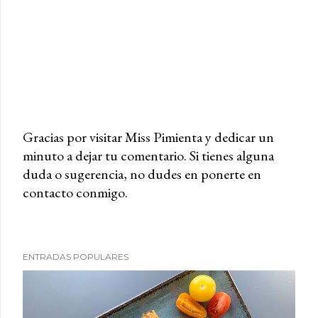
Gracias por visitar Miss Pimienta y dedicar un
minuto a dejar tu comentario. Si tienes alguna
P
duda o sugerencia, no dudes en ponerte en
u
contacto conmigo.
b
l
i
c
ENTRADAS POPULARES
a
r
u