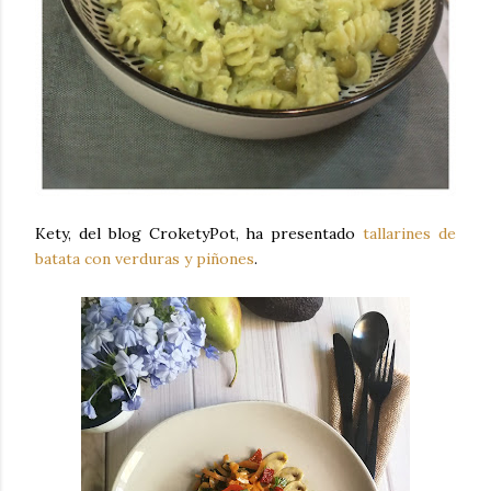
Kety, del blog CroketyPot, ha presentado
tallarines de
batata con verduras y piñones
.