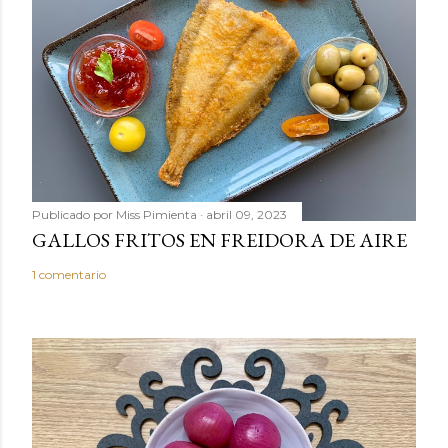
n
c
o
m
e
n
t
a
r
Publicado por
Miss Pimienta
abril 09, 2023
i
GALLOS FRITOS EN FREIDORA DE AIRE
o
1 comentario