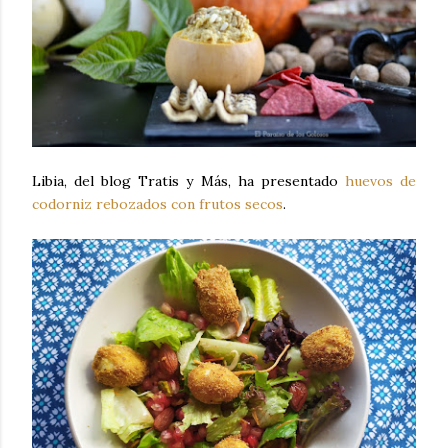
Libia, del blog Tratis y Más, ha presentado
huevos de
codorniz rebozados con frutos secos
.