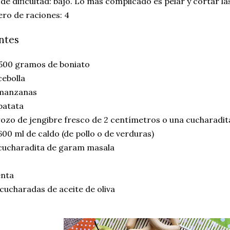
 de dificultad: bajo. Lo más complicado es pelar y cortar l
ro de raciones: 4
ntes
500 gramos de boniato
ebolla
manzanas
patata
ozo de jengibre fresco de 2 centímetros o una cucharadit
00 ml de caldo (de pollo o de verduras)
cucharadita de garam masala
enta
cucharadas de aceite de oliva