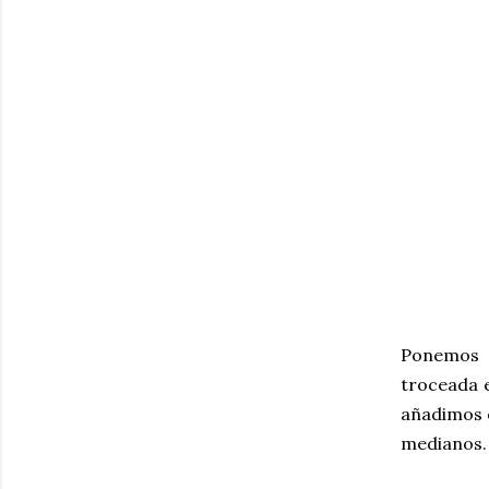
Ponemos e
troceada 
añadimos e
medianos.