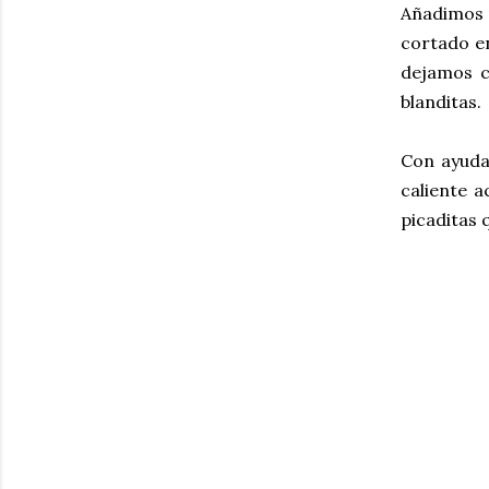
Añadimos u
cortado e
dejamos c
blanditas.
Con ayuda 
caliente 
picaditas 