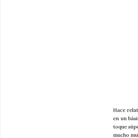
Hace relat
en un bás
toque súpe
mucho muc