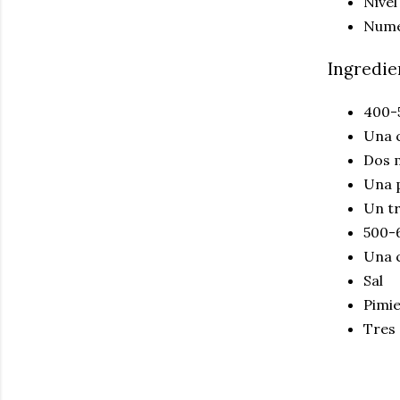
Nivel
Nume
Ingredie
400-
Una c
Dos 
Una 
Un tr
500-6
Una 
Sal
Pimi
Tres 