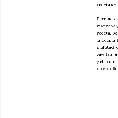
receta se 
Pero no es
manzana y 
receta. Se
la cocina 
multitud 
vuestro p
y el aroma
no enrollo