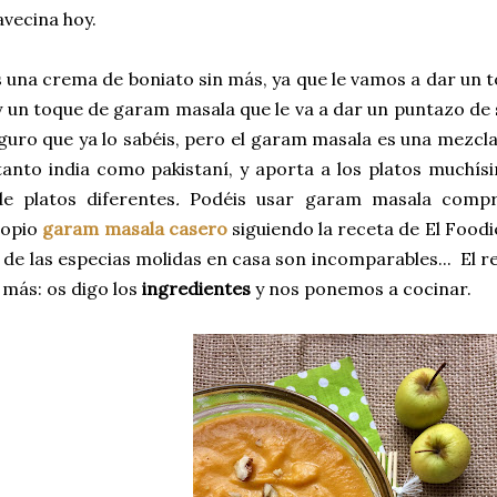
avecina hoy.
 una crema de boniato sin más, ya que le vamos a dar un t
un toque de garam masala que le va a dar un puntazo de s
guro que ya lo sabéis, pero el garam masala es una mezcl
tanto india como pakistaní, y aporta a los platos muchí
de platos diferentes
.
Podéis usar garam masala compr
ropio
garam masala casero
siguiendo la receta de El Foodie
 de las especias molidas en casa son incomparables... El re
 más: os digo los
ingredientes
y nos ponemos a cocinar.