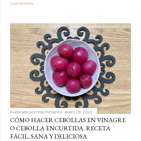
o
1 comentario
Publicado por
Miss Pimienta
enero 09, 2022
CÓMO HACER CEBOLLAS EN VINAGRE
O CEBOLLA ENCURTIDA. RECETA
FÁCIL, SANA Y DELICIOSA