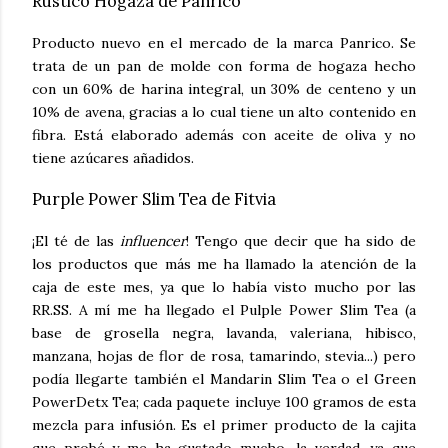
Rustico Hogaza de Panrico
Producto nuevo en el mercado de la marca Panrico. Se
trata de un pan de molde con forma de hogaza hecho
con un 60% de harina integral, un 30% de centeno y un
10% de avena, gracias a lo cual tiene un alto contenido en
fibra. Está elaborado además con aceite de oliva y no
tiene azúcares añadidos.
Purple Power Slim Tea de Fitvia
¡El té de las
influencer
! Tengo que decir que ha sido de
los productos que más me ha llamado la atención de la
caja de este mes, ya que lo había visto mucho por las
RR.SS. A mí me ha llegado el Pulple Power Slim Tea (a
base de grosella negra, lavanda, valeriana, hibisco,
manzana, hojas de flor de rosa, tamarindo, stevia...) pero
podía llegarte también el Mandarin Slim Tea o el Green
PowerDetx Tea; cada paquete incluye 100 gramos de esta
mezcla para infusión. Es el primer producto de la cajita
que probé y me ha gustado mucho, la verdad, ya que