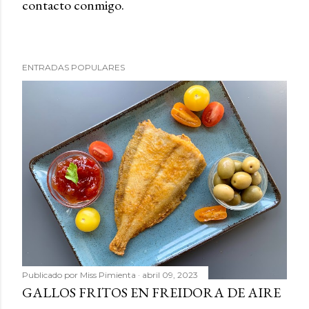
contacto conmigo.
b
l
i
c
ENTRADAS POPULARES
a
r
u
n
c
o
m
e
n
t
a
r
Publicado por
Miss Pimienta
abril 09, 2023
i
GALLOS FRITOS EN FREIDORA DE AIRE