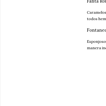
Fanta Ro
Caramelos 
todos hemo
Fontaned
Esponjosos
manera ind