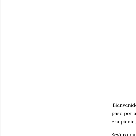
¡Bienvenid
paso por a
era picnic
S
eguro que