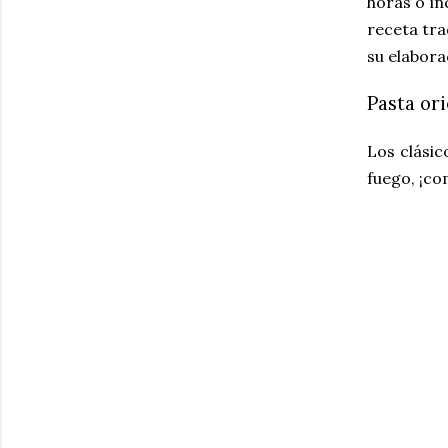
horas o in
receta trad
su elabora
Pasta or
Los clásic
fuego, ¡co