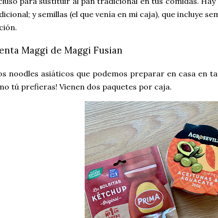
cluso para sustituir al pan tradicional en tus comidas. Hay 
icional; y semillas (el que venía en mi caja), que incluye se
ción.
ienta Maggi de Maggi Fusian
os noodles asiáticos que podemos preparar en casa en tan
mo tú prefieras! Vienen dos paquetes por caja.