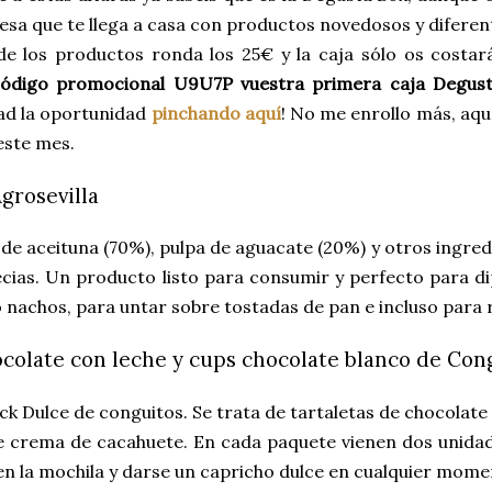
esa que te llega a casa con productos novedosos y diferen
 los productos ronda los 25€ y la caja sólo os costará 
ódigo promocional U9U7P vuestra primera caja Degust
ad la oportunidad
pinchando aquí
!
No
me enrollo más, aqu
 este mes.
grosevilla
 de aceituna (70%), pulpa de aguacate (20%) y otros ingredi
cias. Un producto listo para consumir y perfecto para di
 nachos, para untar sobre tostadas de pan e incluso para 
colate con leche y cups chocolate blanco de Con
k Dulce de conguitos. Se trata de tartaletas de chocolate 
e crema de cacahuete. En cada paquete vienen dos unidad
 en la mochila y darse un capricho dulce en cualquier momen