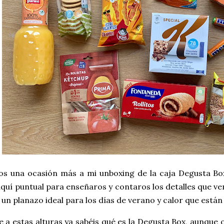
os una ocasión más a mi unboxing de la caja Degusta Box
quí puntual para enseñaros y contaros los detalles que vení
, un planazo ideal para los días de verano y calor que están 
 a estas alturas ya sabéis qué es la Degusta Box, aunque o