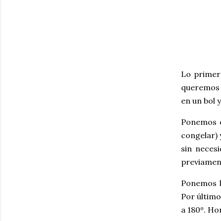
Lo primer
queremos q
en un bol 
Ponemos es
congelar) 
sin necesi
previament
Ponemos lo
Por último
a 180º. Ho