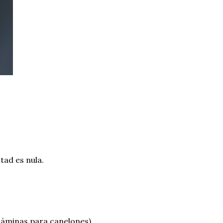
tad es nula.
 láminas para canelones)