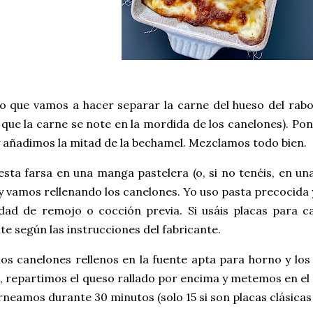
o que vamos a hacer separar la carne del hueso del rabo
ue la carne se note en la mordida de los canelones). Pon
y añadimos la mitad de la bechamel. Mezclamos todo bien.
ta farsa en una manga pastelera (o, si no tenéis, en una 
y vamos rellenando los canelones. Yo uso pasta precocida 
dad de remojo o cocción previa. Si usáis placas para ca
e según las instrucciones del fabricante.
s canelones rellenos en la fuente apta para horno y los
, repartimos el queso rallado por encima y metemos en e
rneamos durante 30 minutos (solo 15 si son placas clásicas 