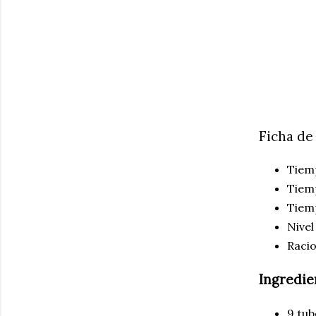
Ficha de
Tiem
Tiem
Tiemp
Nivel
Raci
Ingredi
9 tub