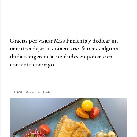
Gracias por visitar Miss Pimienta y dedicar un
minuto a dejar tu comentario. Si tienes alguna
P
duda o sugerencia, no dudes en ponerte en
u
contacto conmigo.
b
l
i
c
ENTRADAS POPULARES
a
r
u
n
c
o