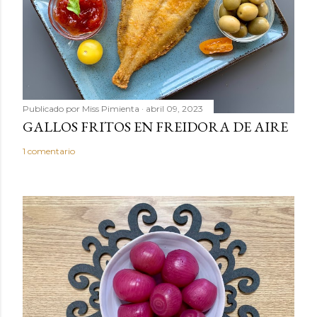
m
e
n
t
a
r
Publicado por
Miss Pimienta
abril 09, 2023
i
GALLOS FRITOS EN FREIDORA DE AIRE
o
1 comentario