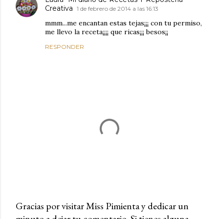
Creativa
1 de febrero de 2014 a las 16:13
mmm...me encantan estas tejas¡¡¡ con tu permiso,
me llevo la receta¡¡¡¡ que ricas¡¡¡ besos¡¡
RESPONDER
Gracias por visitar Miss Pimienta y dedicar un
minuto a dejar tu comentario. Si tienes alguna
P