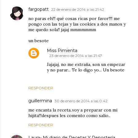
fargopatt
22 de enero de 2014 a las 21:42
no paras eh!!! qué cosas ricas por favor!!!! me
pongo con las tejas y las cookies a dos manos y
me quedo sola!! jajaj mmmmmmm
un besote
Miss Pimienta
23 de enero de 2014 a las 21:47
Jajajaj, no me extraña, son un empezar
y no parar... Te lo digo yo... Un besote
RESPONDER
guillermina
30 de enero de 2014 a las 0:42
me encanta la receta..voy a preparar con mi
hijita!!!despues les comento como salio..
RESPONDER
Laura- Mi diario de Recetas Y Repostería