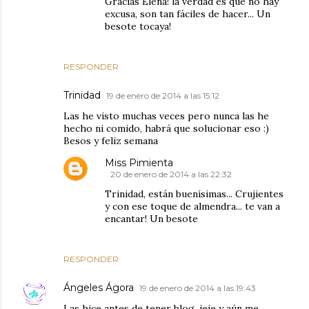
Gracias Elena! la verdad es que no hay
excusa, son tan fáciles de hacer... Un
besote tocaya!
RESPONDER
Trinidad
19 de enero de 2014 a las 15:12
Las he visto muchas veces pero nunca las he
hecho ni comido, habrá que solucionar eso :)
Besos y feliz semana
Miss Pimienta
20 de enero de 2014 a las 22:32
Trinidad, están buenísimas... Crujientes
y con ese toque de almendra... te van a
encantar! Un besote
RESPONDER
Ángeles Ágora
19 de enero de 2014 a las 19:43
Las hice antes de tener blog, jeje y aún me