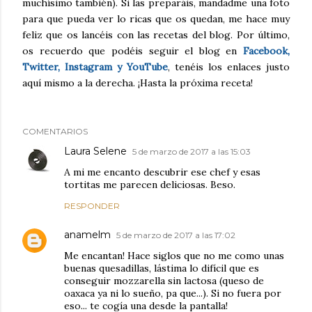
muchísimo también). Si las preparáis, mandadme una foto
para que pueda ver lo ricas que os quedan, me hace muy
feliz que os lancéis con las recetas del blog. Por último,
os recuerdo que podéis seguir el blog en
Facebook,
Twitter, Instagram y YouTube
, tenéis los enlaces justo
aquí mismo a la derecha. ¡Hasta la próxima receta!
COMENTARIOS
Laura Selene
5 de marzo de 2017 a las 15:03
A mi me encanto descubrir ese chef y esas
tortitas me parecen deliciosas. Beso.
RESPONDER
anamelm
5 de marzo de 2017 a las 17:02
Me encantan! Hace siglos que no me como unas
buenas quesadillas, lástima lo difícil que es
conseguir mozzarella sin lactosa (queso de
oaxaca ya ni lo sueño, pa que...). Si no fuera por
eso... te cogía una desde la pantalla!