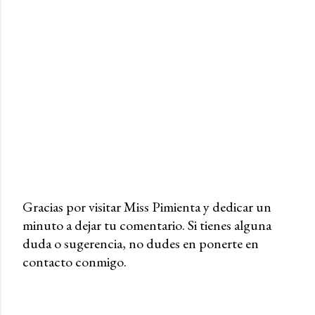
Gracias por visitar Miss Pimienta y dedicar un
minuto a dejar tu comentario. Si tienes alguna
P
duda o sugerencia, no dudes en ponerte en
u
contacto conmigo.
b
l
i