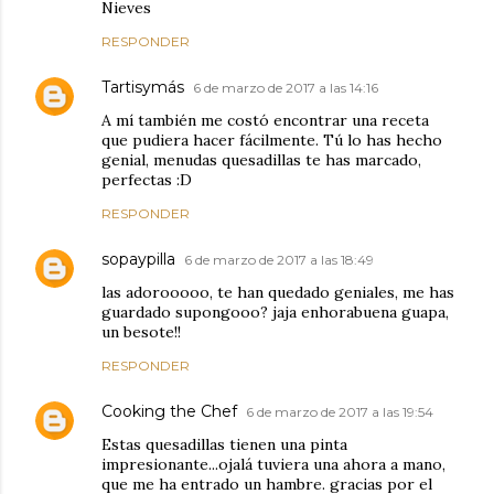
Nieves
RESPONDER
Tartisymás
6 de marzo de 2017 a las 14:16
A mí también me costó encontrar una receta
que pudiera hacer fácilmente. Tú lo has hecho
genial, menudas quesadillas te has marcado,
perfectas :D
RESPONDER
sopaypilla
6 de marzo de 2017 a las 18:49
las adorooooo, te han quedado geniales, me has
guardado supongooo? jaja enhorabuena guapa,
un besote!!
RESPONDER
Cooking the Chef
6 de marzo de 2017 a las 19:54
Estas quesadillas tienen una pinta
impresionante...ojalá tuviera una ahora a mano,
que me ha entrado un hambre. gracias por el