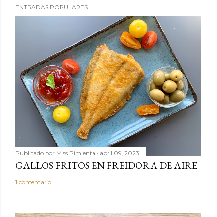
c
ENTRADAS POPULARES
a
r
u
n
c
o
m
e
n
t
a
r
Publicado por
Miss Pimienta
abril 09, 2023
i
GALLOS FRITOS EN FREIDORA DE AIRE
o
1 comentario