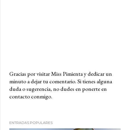
Gracias por visitar Miss Pimienta y dedicar un
minuto a dejar tu comentario. Si tienes alguna
P
duda o sugerencia, no dudes en ponerte en
u
contacto conmigo.
b
l
i
c
ENTRADAS POPULARES
a