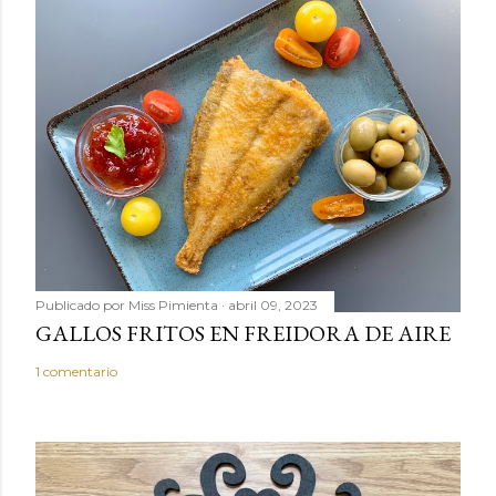
r
u
n
c
o
m
e
n
t
a
r
Publicado por
Miss Pimienta
abril 09, 2023
i
GALLOS FRITOS EN FREIDORA DE AIRE
o
1 comentario