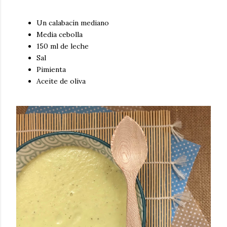
Un calabacín mediano
Media cebolla
150 ml de leche
Sal
Pimienta
Aceite de oliva