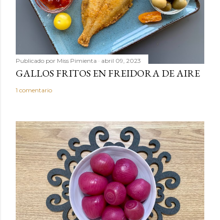
e
n
t
a
r
Publicado por
Miss Pimienta
abril 09, 2023
i
GALLOS FRITOS EN FREIDORA DE AIRE
o
1 comentario