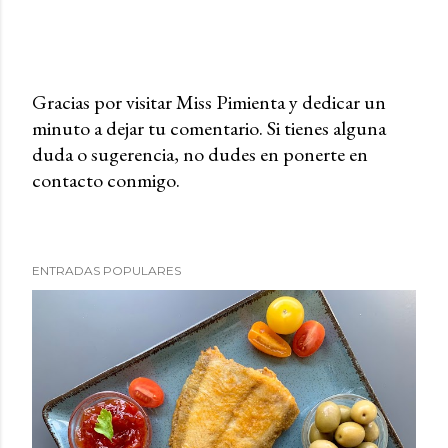
Gracias por visitar Miss Pimienta y dedicar un
minuto a dejar tu comentario. Si tienes alguna
P
duda o sugerencia, no dudes en ponerte en
u
contacto conmigo.
b
l
i
c
ENTRADAS POPULARES
a
r
u
n
c
o
m