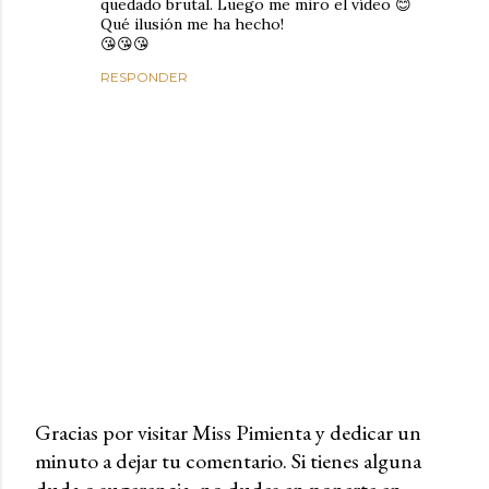
quedado brutal. Luego me miro el vídeo 😊
Qué ilusión me ha hecho!
😘😘😘
RESPONDER
Gracias por visitar Miss Pimienta y dedicar un
minuto a dejar tu comentario. Si tienes alguna
P
duda o sugerencia, no dudes en ponerte en