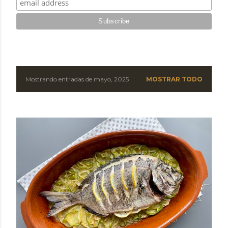
Mostrando entradas de mayo, 2025
MOSTRAR TODO
E
n
t
r
a
d
a
s