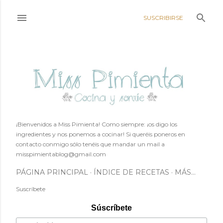
Ir al contenido principal
SUSCRIBIRSE
¡Bienvenidos a Miss Pimienta! Como siempre: ¡os digo los
ingredientes y nos ponemos a cocinar! Si queréis poneros en
contacto conmigo sólo tenéis que mandar un mail a
misspimientablog@gmail.com
PÁGINA PRINCIPAL
ÍNDICE DE RECETAS
MÁS…
Suscríbete
Súscríbete