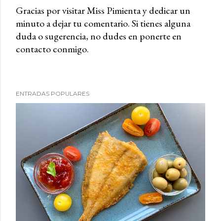
Gracias por visitar Miss Pimienta y dedicar un
minuto a dejar tu comentario. Si tienes alguna
P
duda o sugerencia, no dudes en ponerte en
u
contacto conmigo.
b
l
i
c
ENTRADAS POPULARES
a
r
u
n
c
o
m
e
n
t