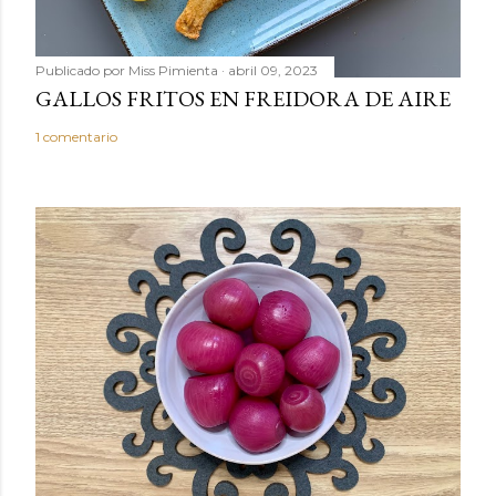
t
a
r
Publicado por
Miss Pimienta
abril 09, 2023
i
GALLOS FRITOS EN FREIDORA DE AIRE
o
1 comentario