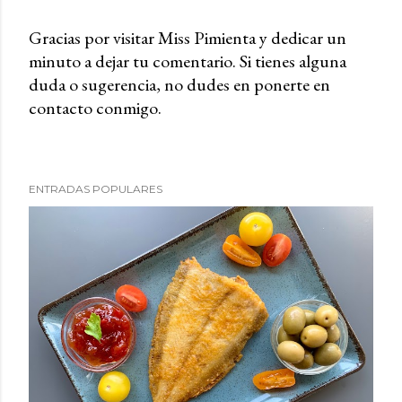
Gracias por visitar Miss Pimienta y dedicar un
minuto a dejar tu comentario. Si tienes alguna
P
duda o sugerencia, no dudes en ponerte en
u
contacto conmigo.
b
l
i
c
ENTRADAS POPULARES
a
r
u
n
c
o
m
e
n