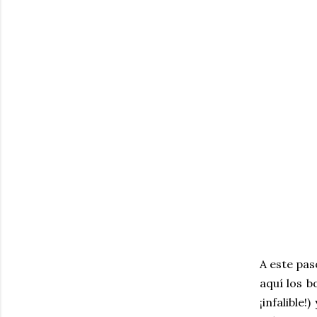
A este pas
aquí los b
¡infalible