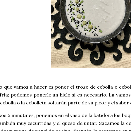
 que vamos a hacer es poner el trozo de cebolla o ceboll
ría; podemos ponerle un hielo si es necesario. La vamos
cebolla o la cebolleta soltarán parte de su picor y el sabor
os 5 minutines, ponemos en el vaso de la batidora los boq
ambién muy escurridas y el queso de untar. Sacamos la ceb
de un trozo de papel de cocina, después, la cortamos en t