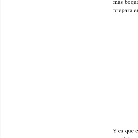
más boquer
prepara en
Y es que e