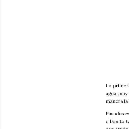
Lo primero
agua muy f
manera la 
Pasados es
o bonito t
con ayuda 