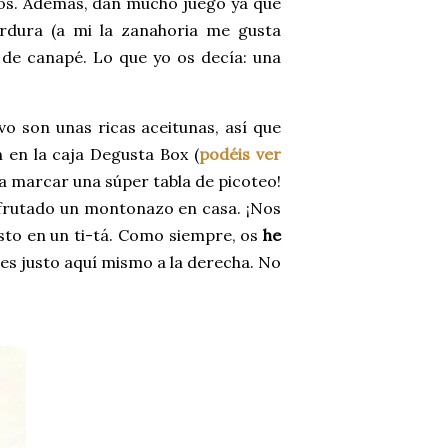
icos. Además, dan mucho juego ya que
rdura (a mi la zanahoria me gusta
s de canapé. Lo que yo os decía: una
vo son unas ricas aceitunas, así que
 en la caja Degusta Box (
podéis ver
a a marcar una súper tabla de picoteo!
isfrutado un montonazo en casa. ¡Nos
isto en un ti-tá. Como siempre, os
he
aces justo aquí mismo a la derecha. No