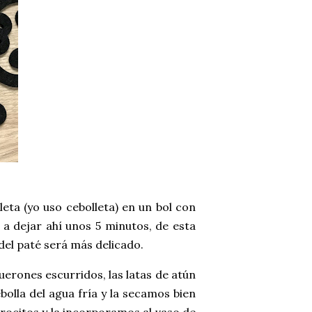
eta (yo uso cebolleta) en un bol con
 a dejar ahí unos 5 minutos, de esta
 del paté será más delicado.
uerones escurridos, las latas de atún
olla del agua fría y la secamos bien
rocitos y la incorporamos al vaso de