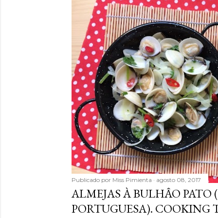
Publicado por
Miss Pimienta
agosto 08, 2017
ALMEJAS À BULHÂO PATO (
PORTUGUESA). COOKING 