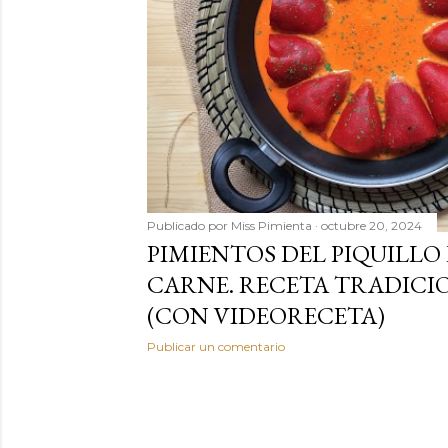
a
s
Publicado por
Miss Pimienta
octubre 20, 2024
PIMIENTOS DEL PIQUILLO
CARNE. RECETA TRADICI
(CON VIDEORECETA)
Publicar un comentario