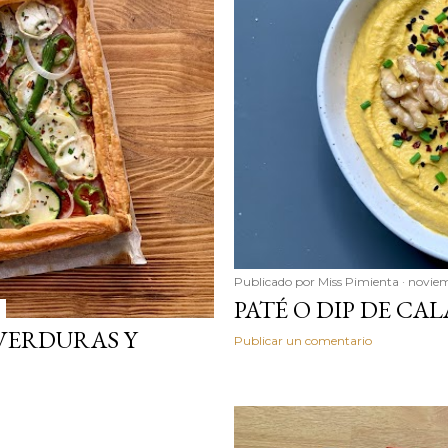
Publicado por
Miss Pimienta
noviem
PATÉ O DIP DE CA
 VERDURAS Y
Publicar un comentario