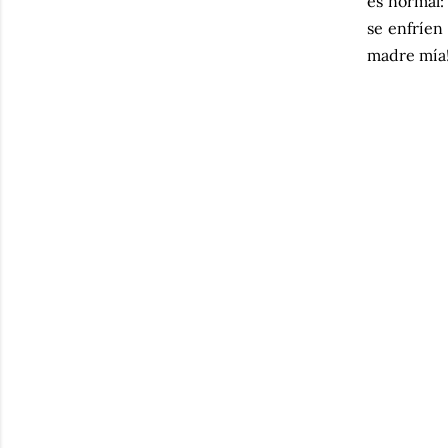
es normal:
se enfríen
madre mía