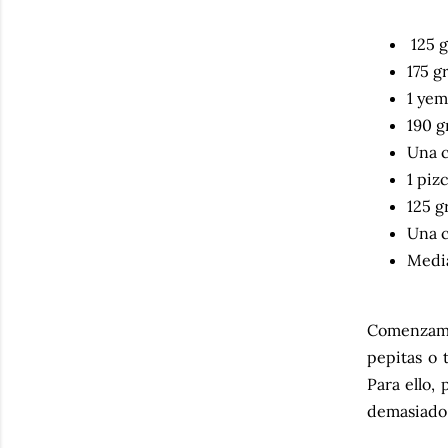
125 g
175 g
1 yem
190 g
Una c
1 piz
125 g
Una c
Media
Comenzamos
pepitas o 
Para ello,
demasiado 