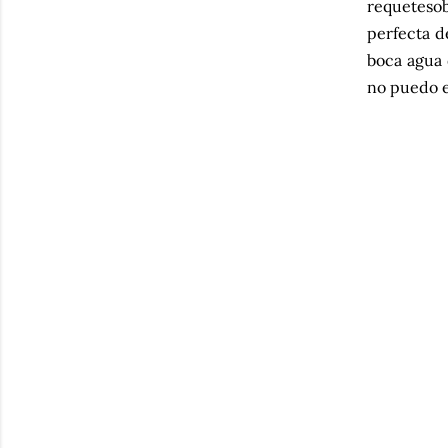
requetesob
perfecta d
boca agua 
no puedo e