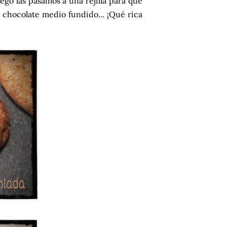
ego las pasamos a una rejilla para que
 chocolate medio fundido... ¡Qué rica