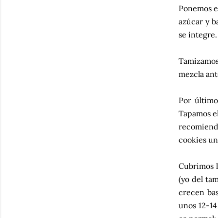
Ponemos en
azúcar y b
se integre.
Tamizamos j
mezcla ant
Por último
Tapamos el
recomiendo
cookies un
Cubrimos l
(yo del ta
crecen bas
unos 12-14