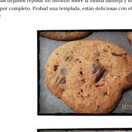
 las dejamos reposar un minutín sobre la misma bandeja y lu
 por completo. Probad una templada, están deliciosas con el
!