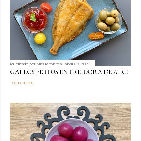
c
o
m
e
n
t
a
r
Publicado por
Miss Pimienta
abril 09, 2023
i
GALLOS FRITOS EN FREIDORA DE AIRE
o
1 comentario