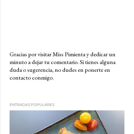
Gracias por visitar Miss Pimienta y dedicar un
minuto a dejar tu comentario. Si tienes alguna
P
duda o sugerencia, no dudes en ponerte en
u
contacto conmigo.
b
l
i
c
ENTRADAS POPULARES
a
r
u
n