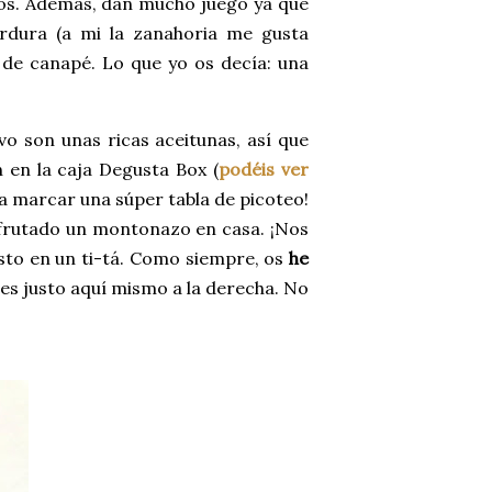
icos. Además, dan mucho juego ya que
rdura (a mi la zanahoria me gusta
s de canapé. Lo que yo os decía: una
vo son unas ricas aceitunas, así que
 en la caja Degusta Box (
podéis ver
a a marcar una súper tabla de picoteo!
isfrutado un montonazo en casa. ¡Nos
isto en un ti-tá. Como siempre, os
he
aces justo aquí mismo a la derecha. No