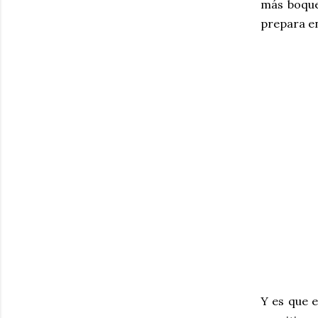
más boquer
prepara en
Y es que e