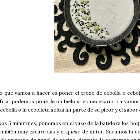
 que vamos a hacer es poner el trozo de cebolla o ceboll
ría; podemos ponerle un hielo si es necesario. La vamos
cebolla o la cebolleta soltarán parte de su picor y el sabor
os 5 minutines, ponemos en el vaso de la batidora los boq
ambién muy escurridas y el queso de untar. Sacamos la ceb
de un trozo de papel de cocina, después, la cortamos en t