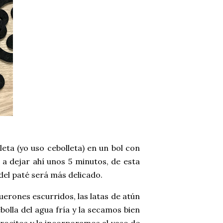
eta (yo uso cebolleta) en un bol con
 a dejar ahí unos 5 minutos, de esta
 del paté será más delicado.
uerones escurridos, las latas de atún
olla del agua fría y la secamos bien
rocitos y la incorporamos al vaso de