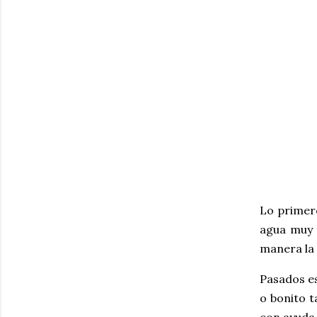
Lo primero
agua muy f
manera la 
Pasados es
o bonito t
con ayuda 