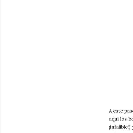
A este pas
aquí los b
¡infalible