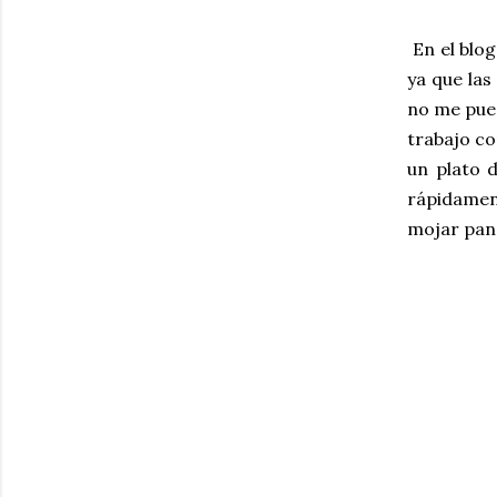
En el blo
ya que las
no me pued
trabajo co
un plato d
rápidament
mojar pan 