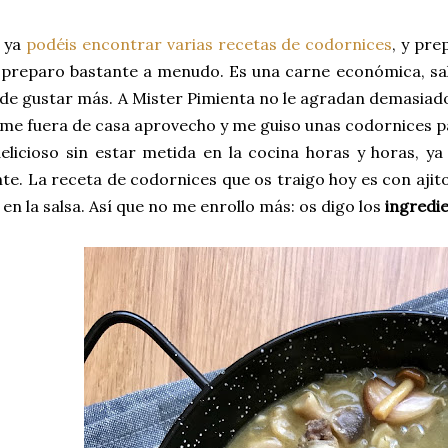
g ya
podéis encontrar varias recetas de codornices
, y pr
 preparo bastante a menudo. Es una carne económica, sal
e gustar más. A Mister Pimienta no le agradan demasiado
me fuera de casa aprovecho y me guiso unas codornices p
elicioso sin estar metida en la cocina horas y horas, y
e. La receta de codornices que os traigo hoy es con ajito
en la salsa. Así que no me enrollo más: os digo los
ingredi