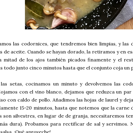
amos las codornices, que tendremos bien limpias, y las
 de aceite. Cuando se hayan dorado, la retiramos y en e
la mitad de los ajos también picados finamente y el res
todo junto cinco minutos hasta que el conjunto coja un p
las setas, cocinamos un minuto y devolvemos las codo
Mojamos con el vino blanco, dejamos que reduzca un par
iso con caldo de pollo. Añadimos las hojas de laurel y d
mente 15-20 minutos, hasta que notemos que la carne de 
 son silvestres, en lugar de de granja, necesitaremos ten
ás dura). Probamos para rectificar de sal y servimos. N
salsa. ¡Qué aproveche!