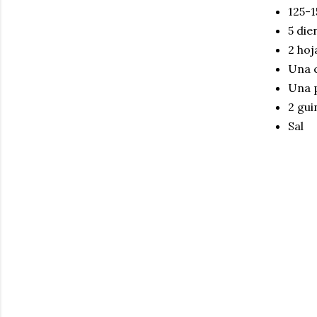
125-1
5 die
2 hoj
Una c
Una 
2 gui
Sal