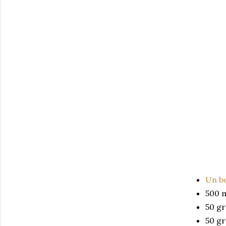
Un b
500 m
50 g
50 g