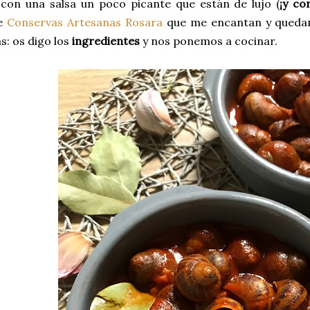
 con una salsa un poco picante que están de lujo (
¡y co
de
Conservas Artesanas Rosara
que me encantan y quedan 
s: os digo los
ingredientes
y nos ponemos a cocinar.