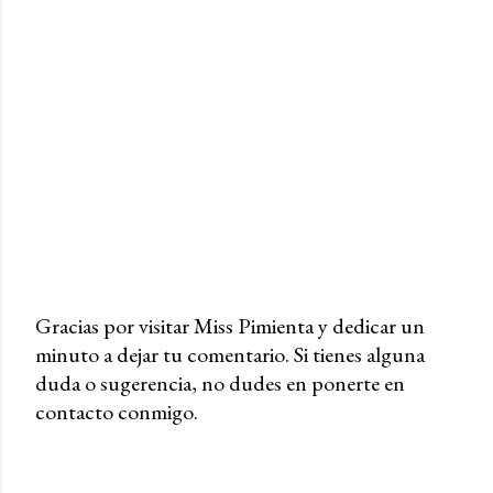
Gracias por visitar Miss Pimienta y dedicar un
minuto a dejar tu comentario. Si tienes alguna
P
duda o sugerencia, no dudes en ponerte en
u
contacto conmigo.
b
l
i