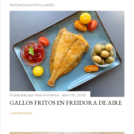
c
ENTRADAS POPULARES
a
r
u
n
c
o
m
e
n
t
a
r
Publicado por
Miss Pimienta
abril 09, 2023
i
GALLOS FRITOS EN FREIDORA DE AIRE
o
1 comentario